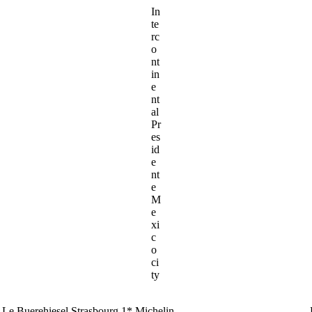
In
te
rc
o
nt
in
e
nt
al
Pr
es
id
e
nt
e
M
e
xi
c
o
ci
ty
Le Buerehiesel Strasbourg 1* Michelin