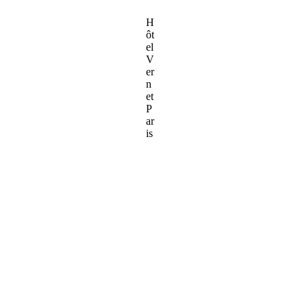
H
ôt
el
V
er
n
et
P
ar
is